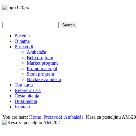
Početna
O nama
Proizvodi
Ambalaža
Bebi program
Market program
Promo materijal
Stoni program
Navlake za odeću
Ton karta
Referenc lista
Česta pitanja
Dokumenta
Kontakt
You are here:
Home
Proizvodi
Ambalaža
Kesa za posteljinu AM-2