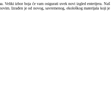
a. Veliki izbor boja će vam osigurati uvek novi izgled enterijera. Naš
novim. Izrađen je od novog, savremenog, ekološkog materijala koji je