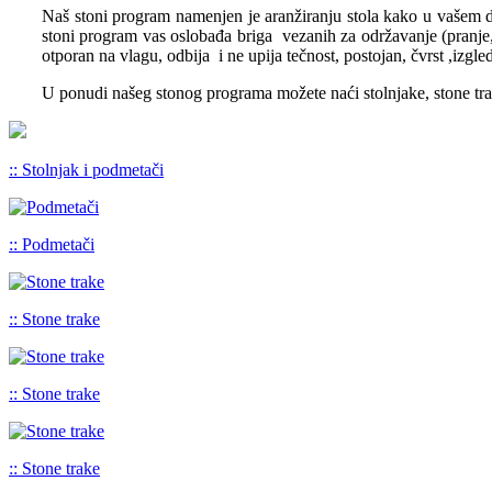
Naš stoni program namenjen je aranžiranju stola kako u vašem dom
stoni program vas oslobađa briga vezanih za održavanje (pranje,
otporan na vlagu, odbija i ne upija tečnost, postojan, čvrst ,izgle
U ponudi našeg stonog programa možete naći stolnjake, stone tr
:: Stolnjak i podmetači
:: Podmetači
:: Stone trake
:: Stone trake
:: Stone trake