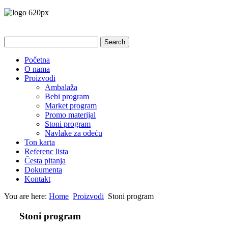
Početna
O nama
Proizvodi
Ambalaža
Bebi program
Market program
Promo materijal
Stoni program
Navlake za odeću
Ton karta
Referenc lista
Česta pitanja
Dokumenta
Kontakt
You are here:
Home
Proizvodi
Stoni program
Stoni program