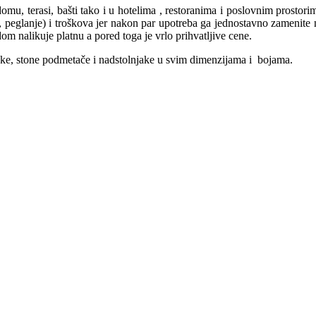
u, terasi, bašti tako i u hotelima , restoranima i poslovnim prostorim
 peglanje) i troškova jer nakon par upotreba ga jednostavno zamenite 
dom nalikuje platnu a pored toga je vrlo prihvatljive cene.
ake, stone podmetače i nadstolnjake u svim dimenzijama i bojama.